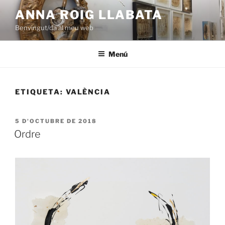
Vés
ANNA ROIG LLABATA
al
Benvingut/da al meu web
contingut
Menú
ETIQUETA:
VALÈNCIA
PUBLICAT
5 D'OCTUBRE DE 2018
A
Ordre