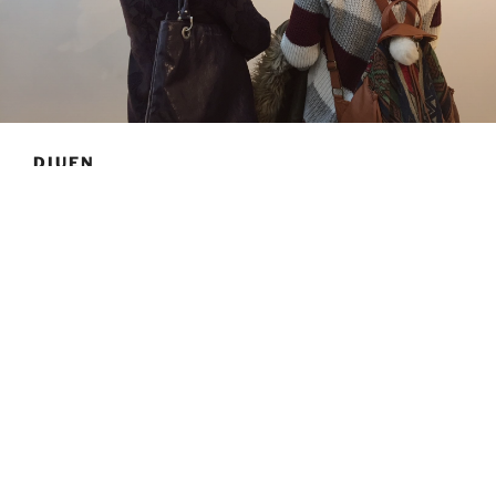
DIUEN
“Moltes de les obres més importants de la
història de l’art són de petits o mitjans formats
com els que habitualment utilitza l’Anna, prou
superfície per contemplar i expressar l’èxtasi
més poètic, el barroc més subtil, les
composicions més abstractes… al capdavall
ens tornem còmplices de les passions que
Anna Roig Llabata
projecta en cadascuna de
les seues obres, sentiments molt íntims
desvelats des de la seua paleta dels tresors